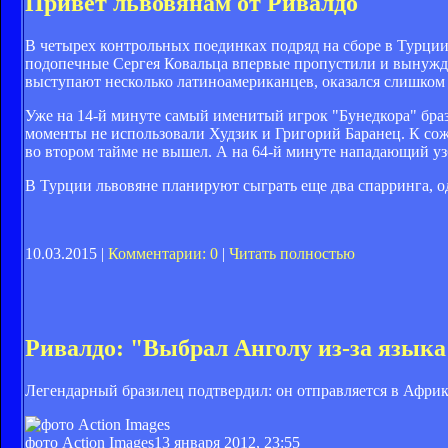
Привет львовянам от Ривалдо
В четырех контрольных поединках подряд на сборе в Турции
подопечные Сергея Ковальца впервые пропустили и вынужден
выступают несколько латиноамериканцев, оказался слишком
Уже на 14-й минуте самый именитый игрок "Бунедкора" браз
моменты не использовали Худзик и Григорий Баранец. К со
во втором тайме не вышел. А на 64-й минуте нападающий узб
В Турции львовяне планируют сыграть еще два спарринга, о
10.03.2015 |
Комментарии: 0
|
Читать полностью
Ривалдо: "Выбрал Анголу из-за языка
Легендарный бразилец подтвердил: он отправляется в Африк
фото Action Images
13 января 2012, 23:55