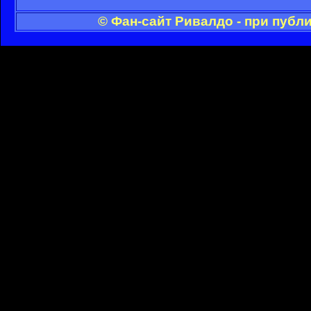
© Фан-сайт Ривалдо - при публ