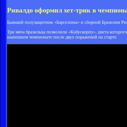
Ривалдо оформил хет-трик в чемпиона
Бывший полузащитник «Барселоны» и сборной Бразилии Рив
Три мяча бразильца позволили «Кабускорпу», цвета которого 
нынешнем чемпионате после двух поражений на старте.