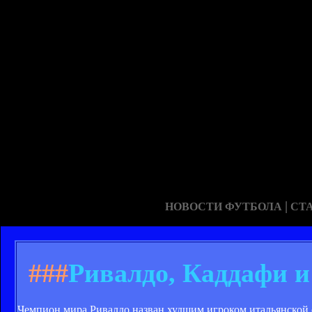
|
НОВОСТИ ФУТБОЛА
СТ
###
Ривалдо, Каддафи и
Чемпион мира Ривалдо назван худшим игроком итальянской с