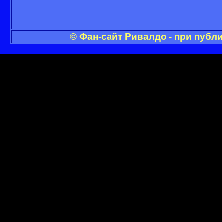
© Фан-сайт Ривалдо - при публ