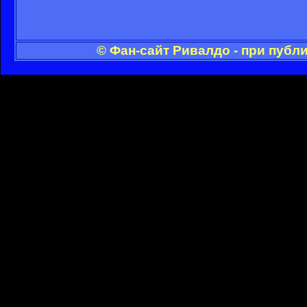
© Фан-сайт Ривалдо - при публ