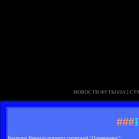
|
НОВОСТИ ФУТБОЛА
СТ
###
Бразилец Ривалдо покинул греческий "Олимпиакос".